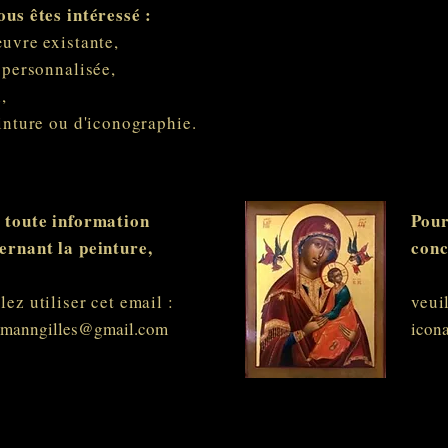
ous êtes intéressé :
uvre existante,
e personnalisée,
n,
inture ou d'iconographie.
 toute information
Pour
ernant la peinture,
conc
lez utiliser cet email :
veui
smanngilles@gmail.com
icon