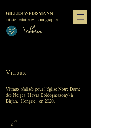
GILLES WEISSMANN
artiste peintre & iconographe
Vitraux
Vitraux réalisés pour l’église Notre Dame
des Neiges (Havas Boldogasszony) à
Birjàn, Hongrie, en 2020.